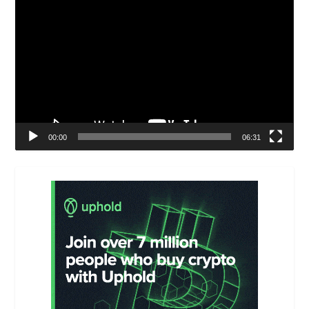
Video
Player
00:00
06:31