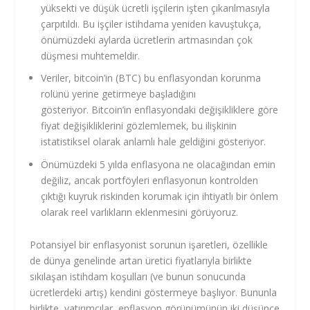
yüksekti ve düşük ücretli işçilerin işten çıkarılmasıyla
çarpıtıldı. Bu işçiler istihdama yeniden kavuştukça,
önümüzdeki aylarda ücretlerin artmasından çok
düşmesi muhtemeldir.
Veriler,
bitcoin’in (BTC)
bu enflasyondan korunma
rolünü yerine getirmeye başladığını
gösteriyor. Bitcoin’in enflasyondaki değişikliklere göre
fiyat değişikliklerini gözlemlemek, bu ilişkinin
istatistiksel olarak anlamlı hale geldiğini gösteriyor.
Önümüzdeki 5 yılda enflasyona ne olacağından emin
değiliz, ancak portföyleri enflasyonun kontrolden
çıktığı kuyruk riskinden korumak için ihtiyatlı bir önlem
olarak reel varlıkların eklenmesini görüyoruz.
Potansiyel bir enflasyonist sorunun işaretleri, özellikle
de dünya genelinde artan üretici fiyatlarıyla birlikte
sıkılaşan istihdam koşulları (ve bunun sonucunda
ücretlerdeki artış) kendini göstermeye başlıyor. Bununla
birlikte, yatırımcılar, enflasyon görünümünün iki düşünce