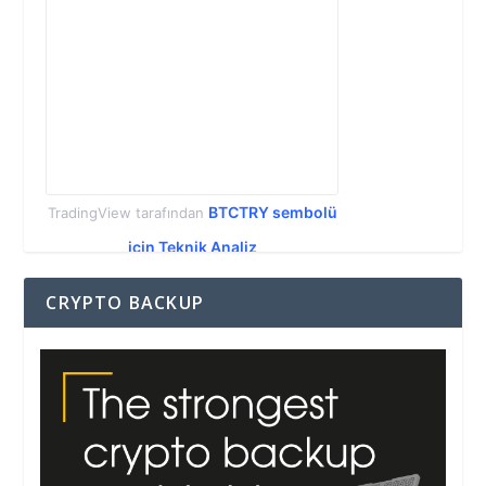
BTCTRY sembolü
TradingView tarafından
için Teknik Analiz
CRYPTO BACKUP