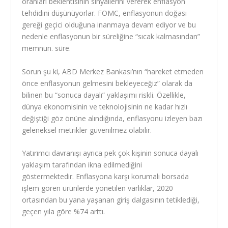
oranları beklentisinin sinyallerini vererek enflasyon
tehdidini düşünüyorlar. FOMC, enflasyonun doğası
gereği geçici olduğuna inanmaya devam ediyor ve bu
nedenle enflasyonun bir süreliğine “sıcak kalmasından”
memnun. süre.
Sorun şu ki, ABD Merkez Bankası’nın “hareket etmeden
önce enflasyonun gelmesini bekleyeceğiz” olarak da
bilinen bu “sonuca dayalı” yaklaşımı riskli. Özellikle,
dünya ekonomisinin ve teknolojisinin ne kadar hızlı
değiştiği göz önüne alındığında, enflasyonu izleyen bazı
geleneksel metrikler güvenilmez olabilir.
Yatırımcı davranışı ayrıca pek çok kişinin sonuca dayalı
yaklaşım tarafından ikna edilmediğini
göstermektedir. Enflasyona karşı korumalı borsada
işlem gören ürünlerde yönetilen varlıklar, 2020
ortasından bu yana yaşanan giriş dalgasının tetiklediği,
geçen yıla göre %74 arttı.