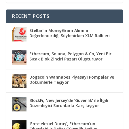
RECENT POSTS
Stellar’ın MoneyGram Alımını
Değerlendirdiği Söylenirken XLM Rallileri
Ethereum, Solana, Polygon & Co, Yeni Bir
Sıcak Blok Zinciri Pazarı Oluşturuyor
Dogecoin Wannabes Piyasayı Pompalar ve
Dökümlerle Taşıyor
BlockFi, New Jersey’de ‘Güvenlik’ ile İlgili
Düzenleyici Sorunlarla Karşılaşıyor
‘Entelektüel Duruş’, Ethereum’un
Çıkarılabilir Değer Güvenlik Açığını