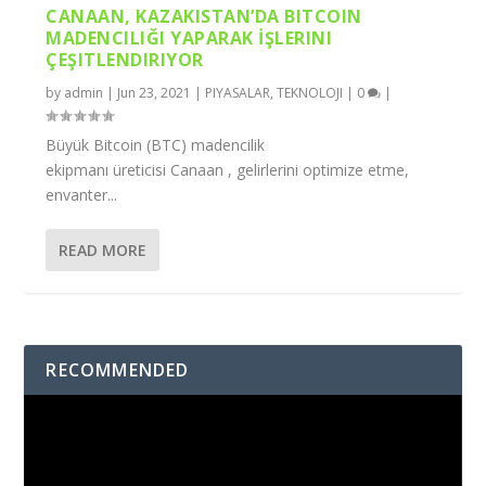
CANAAN, KAZAKISTAN’DA BITCOIN
MADENCILIĞI YAPARAK İŞLERINI
ÇEŞITLENDIRIYOR
by
admin
|
Jun 23, 2021
|
PIYASALAR
,
TEKNOLOJI
|
0
|
Büyük Bitcoin (BTC) madencilik
ekipmanı üreticisi Canaan , gelirlerini optimize etme,
envanter...
READ MORE
RECOMMENDED
Video
Player