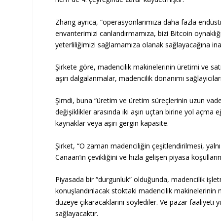
Zhang ayrıca, “operasyonlarımıza daha fazla endüstr
envanterimizi canlandırmamıza, bizi Bitcoin oynaklı
yeterliliğimizi sağlamamıza olanak sağlayacağına ina
Şirkete göre, madencilik makinelerinin üretimi ve satış
aşırı dalgalanmalar, madencilik donanımı sağlayıcıların
Şimdi, buna “üretim ve üretim süreçlerinin uzun vadel
değişiklikler arasında iki aşırı uçtan birine yol açm
kaynaklar veya aşırı gergin kapasite.
Şirket, “O zaman madenciliğin çeşitlendirilmesi, yal
Canaan’ın çevikliğini ve hızla gelişen piyasa koşullar
Piyasada bir “durgunluk” olduğunda, madencilik işlet
konuşlandırılacak stoktaki madencilik makinelerinin 
düzeye çıkaracaklarını söylediler. Ve pazar faaliyeti
sağlayacaktır.