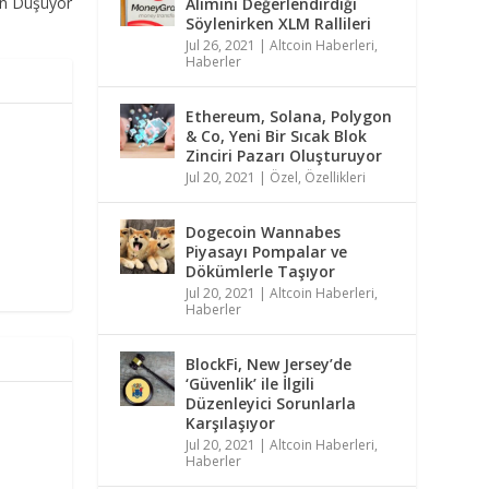
oin Düşüyor
Alımını Değerlendirdiği
Söylenirken XLM Rallileri
Jul 26, 2021
|
Altcoin Haberleri
,
Haberler
Ethereum, Solana, Polygon
& Co, Yeni Bir Sıcak Blok
Zinciri Pazarı Oluşturuyor
Jul 20, 2021
|
Özel
,
Özellikleri
Dogecoin Wannabes
Piyasayı Pompalar ve
Dökümlerle Taşıyor
Jul 20, 2021
|
Altcoin Haberleri
,
Haberler
BlockFi, New Jersey’de
‘Güvenlik’ ile İlgili
Düzenleyici Sorunlarla
Karşılaşıyor
Jul 20, 2021
|
Altcoin Haberleri
,
Haberler