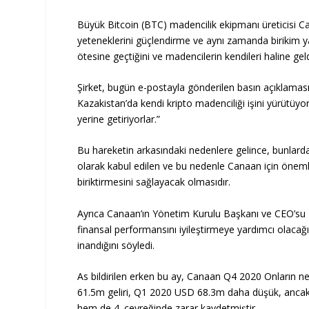
Büyük
Bitcoin (BTC)
madencilik ekipmanı
üreticisi
C
yeteneklerini güçlendirme ve aynı zamanda birikim y
ötesine geçtiğini ve madencilerin kendileri haline gel
Şirket, bugün e-postayla gönderilen basın açıklaması
Kazakistan’da kendi kripto madenciliği işini yürütüyor”
yerine getiriyorlar.”
Bu hareketin arkasındaki nedenlere gelince, bunlardan bi
olarak kabul edilen ve bu nedenle Canaan için öneml
biriktirmesini sağlayacak olmasıdır.
Ayrıca Canaan’ın Yönetim Kurulu Başkanı ve CEO’su Nan
finansal performansını iyileştirmeye yardımcı olaca
inandığını söyledi.
As
bildirilen
erken bu ay, Canaan Q4 2020 Onların net
61.5m geliri, Q1 2020 USD 68.3m daha düşük, ancak d
hem de 4. çeyreğinde zarar kaydetmiştir.