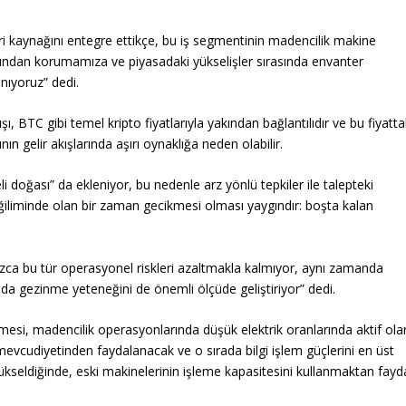
i kaynağını entegre ettikçe, bu iş segmentinin madencilik makine
ğından korumamıza ve piyasadaki yükselişler sırasında envanter
nıyoruz” dedi.
ı, BTC gibi temel kripto fiyatlarıyla yakından bağlantılıdır ve bu fiyatta
ın gelir akışlarında aşırı oynaklığa neden olabilir.
i doğası” da ekleniyor, bu nedenle arz yönlü tepkiler ile talepteki
a eğiliminde olan bir zaman gecikmesi olması yaygındır: boşta kalan
nızca bu tür operasyonel riskleri azaltmakla kalmıyor, aynı zamanda
ında gezinme yeteneğini de önemli ölçüde geliştiriyor” dedi.
mesi, madencilik operasyonlarında düşük elektrik oranlarında aktif ola
mevcudiyetinden faydalanacak ve o sırada bilgi işlem güçlerini en üst
 yükseldiğinde, eski makinelerinin işleme kapasitesini kullanmaktan fayd