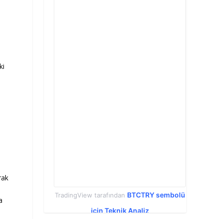
ki
rak
BTCTRY sembolü
TradingView tarafından
a
için Teknik Analiz