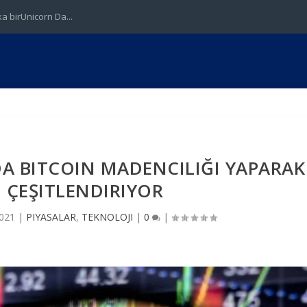
 birUnicorn Da...
A BITCOIN MADENCILIĞI YAPARAK
I ÇEŞITLENDIRIYOR
2021
|
PIYASALAR
,
TEKNOLOJI
|
0
|