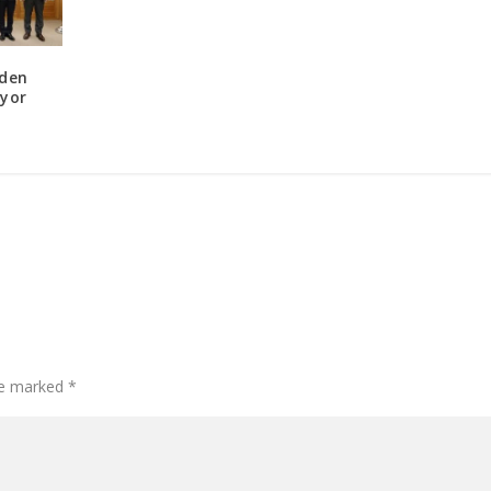
nden
üyor
re marked
*