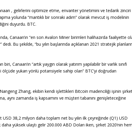
anaan
, gelirlerini optimize etme, envanter yönetimini ve tedarik zinciri
apma yolunda “mantıklı bir sonraki adım” olarak mevcut iş modelinin
diğini duyurdu. BTC.
nda, Canaan’ın “en son Avalon Miner birimleri halihazırda faaliyette o
 dedi. Bu şekilde, “bu yılın başlarında açıklanan 2021 stratejik planların
ri, Canaan’ın “artık yaygın olarak yatırım yapılabilir bir varlık sınıfı
i ölçüde yukarı yönlü potansiyele sahip olan” BTC’yi doğrudan
geng Zhang, ekibin kendi işlettikleri Bitcoin madenciliği işinin şirke
ğına, aynı zamanda iş kapsamını ve müşteri tabanını genişleteceğine
 USD 38,2 milyon daha toplam net bu yılın ilk çeyreğinde (Q1) USD
aha yüksek ulaştı gelir 200.000 ABD Doları iken, şirket 2020’nin hem