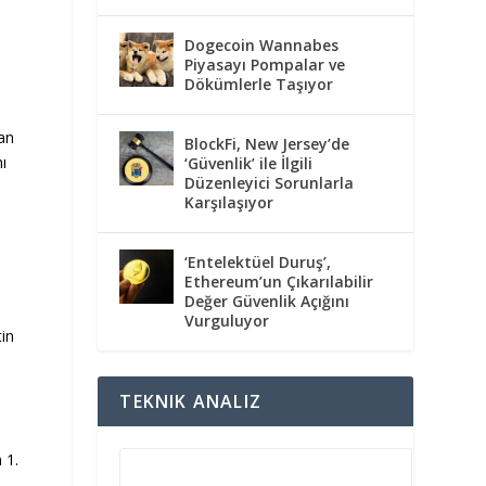
Dogecoin Wannabes
Piyasayı Pompalar ve
Dökümlerle Taşıyor
lan
BlockFi, New Jersey’de
ı
‘Güvenlik’ ile İlgili
Düzenleyici Sorunlarla
Karşılaşıyor
‘Entelektüel Duruş’,
Ethereum’un Çıkarılabilir
Değer Güvenlik Açığını
Vurguluyor
tin
TEKNIK ANALIZ
 1.