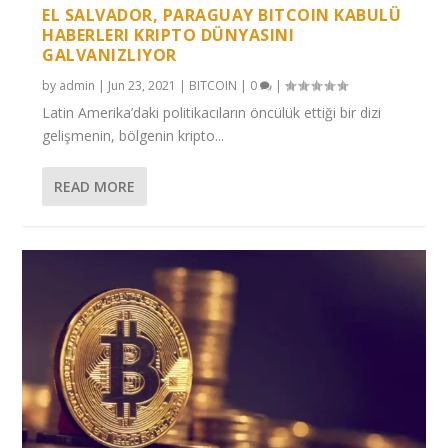
EL SALVADOR, PARAGUAY BITCOIN KABULÜ
HABERLERI KRIPTO DÜNYASINI
GALVANIZLIYOR
by
admin
|
Jun 23, 2021
|
BITCOIN
|
0
|
Latin Amerika’daki politikacıların öncülük ettiği bir dizi
gelişmenin, bölgenin kripto...
READ MORE