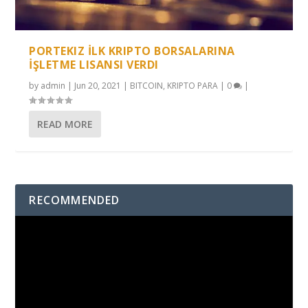
PORTEKIZ İLK KRIPTO BORSALARINA
İŞLETME LISANSI VERDI
by
admin
|
Jun 20, 2021
|
BITCOIN
,
KRIPTO PARA
|
0
|
READ MORE
RECOMMENDED
Video
Player